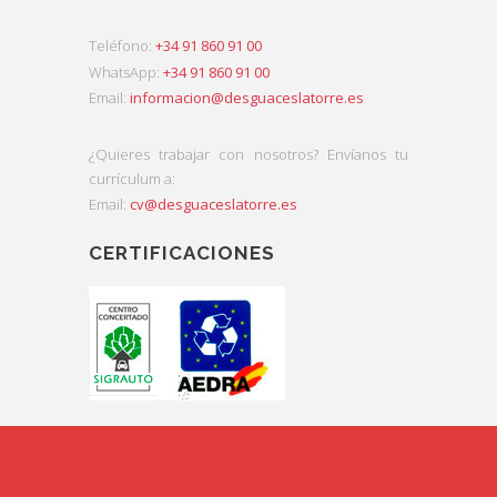
Teléfono:
+34 91 860 91 00
WhatsApp:
+34 91 860 91 00
Email:
informacion@desguaceslatorre.es
¿Quieres trabajar con nosotros? Envíanos tu
currículum a:
Email:
cv@desguaceslatorre.es
CERTIFICACIONES