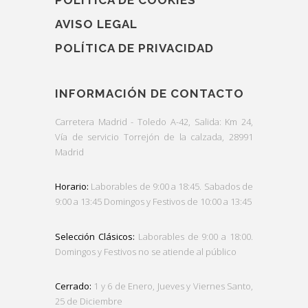
AVISO LEGAL
POLÍTICA DE PRIVACIDAD
INFORMACIÓN DE CONTACTO
Carretera Madrid - Toledo A-42, Salida: Km 24,
Vía de servicio Torrejón de la calzada, 28991
Madrid
Horario:
Laborables de 9:00 a 18:45. Sabados de
9:00 a 13:45 Domingos y Festivos de 10:00 a 13:45
Selección Clásicos:
Laborables de 9:00 a 18:00.
Domingos y Festivos no se atiende al público
Cerrado:
1 y 6 de Enero, Jueves y Viernes Santo,
25 de Diciembre