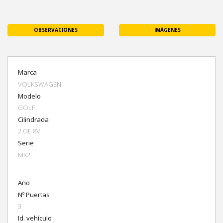
OBSERVACIONES
IMÁGENES
Marca
VOLKSWAGEN
Modelo
GOLF
Cilindrada
2.0IE 8V
Serie
MK2
Año
Nº Puertas
3
Id. vehículo