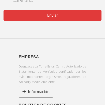
comentario.
EMPRESA
Desguaces La Torre Es un Centro Autorizado de
Tratamiento de Vehículos certificado por los
más importantes organismos reguladores de
calidad y Medio Ambiente.
Información
POLÍTICA DE COOKIES